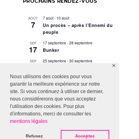
PROCHAINS RENDEZ-VOUS
7 août
-
10 août
AOÛT
7
Un procès – après l’Ennemi du
peuple
17 septembre
-
28 septembre
SEP
17
Bunker
25 septembre
-
30 septembre
SEP
25
✕
Taglit, droit du sang
Nous utilisons des cookies pour vous
29 septembre
-
9 octobre
SEP
29
garantir la meilleure expérience sur notre
Scènes de la vie conjugale
site. Si vous continuez à utiliser ce dernier,
1 octobre
-
4 octobre
OCT
nous considérerons que vous acceptez
1
Hamlet
l'utilisation des cookies. Pour plus
d'informations, merci de consulter les
Voir le calendrier
mentions légales
Refusez
Acceptez