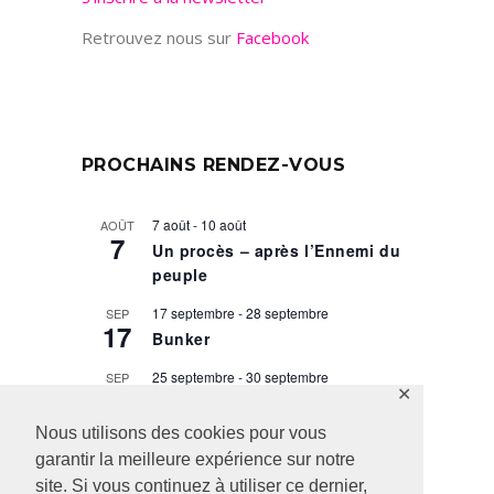
Retrouvez nous sur
Facebook
PROCHAINS RENDEZ-VOUS
7 août
-
10 août
AOÛT
7
Un procès – après l’Ennemi du
peuple
17 septembre
-
28 septembre
SEP
17
Bunker
25 septembre
-
30 septembre
SEP
25
✕
Taglit, droit du sang
Nous utilisons des cookies pour vous
29 septembre
-
9 octobre
SEP
29
garantir la meilleure expérience sur notre
Scènes de la vie conjugale
site. Si vous continuez à utiliser ce dernier,