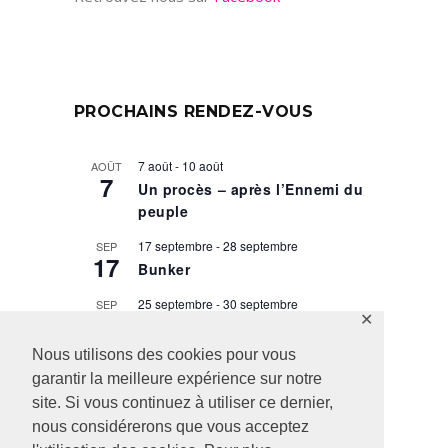
PROCHAINS RENDEZ-VOUS
7 août
-
10 août
AOÛT
7
Un procès – après l’Ennemi du
peuple
17 septembre
-
28 septembre
SEP
17
Bunker
25 septembre
-
30 septembre
SEP
25
✕
Taglit, droit du sang
Nous utilisons des cookies pour vous
29 septembre
-
9 octobre
SEP
29
garantir la meilleure expérience sur notre
Scènes de la vie conjugale
site. Si vous continuez à utiliser ce dernier,
1 octobre
-
4 octobre
OCT
nous considérerons que vous acceptez
1
Hamlet