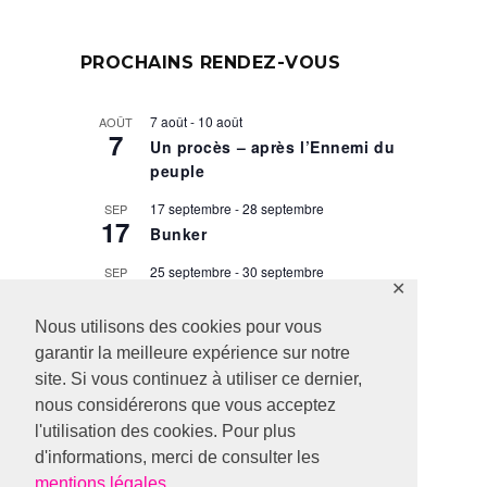
PROCHAINS RENDEZ-VOUS
7 août
-
10 août
AOÛT
7
Un procès – après l’Ennemi du
peuple
17 septembre
-
28 septembre
SEP
17
Bunker
25 septembre
-
30 septembre
SEP
25
✕
Taglit, droit du sang
Nous utilisons des cookies pour vous
29 septembre
-
9 octobre
SEP
29
garantir la meilleure expérience sur notre
Scènes de la vie conjugale
site. Si vous continuez à utiliser ce dernier,
1 octobre
-
4 octobre
OCT
nous considérerons que vous acceptez
1
Hamlet
l'utilisation des cookies. Pour plus
d'informations, merci de consulter les
Voir le calendrier
mentions légales